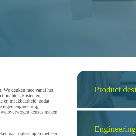
Product des
ten. We denken mee vanaf het
tionaliteit, kosten en
ze en maakbaarheid, zodat
ze eigen engineering,
en weloverwogen keuzes maken
Engineering
ken naar oplossingen met een