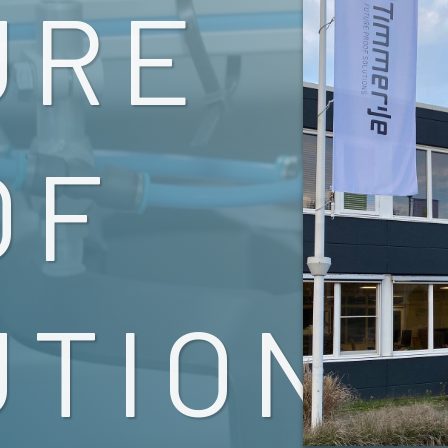
URE
OF
UTIONS