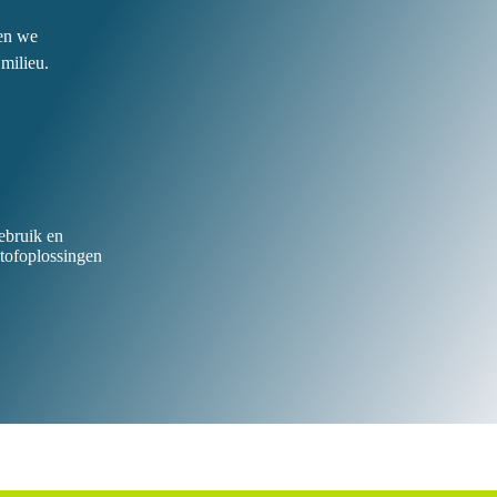
ren we
milieu.
ebruik en
stofoplossingen