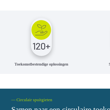
120
+
Toekomstbestendige oplossingen
— Circulair spuitgieten
Samen naar een circulaire toek