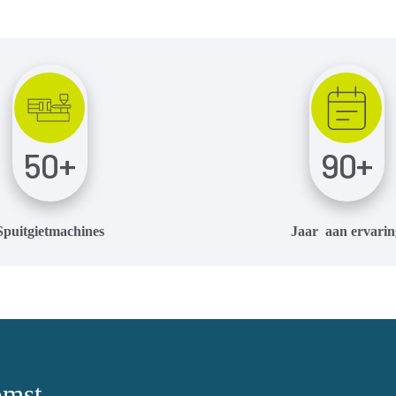
50
+
90
+
Spuitgietmachines
Jaar aan ervarin
omst