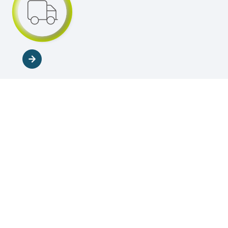
Timmerije
Timmerije is een kunststof spuitgieterij in het oosten van
Nederland. Opgericht in 1932 door Hendrik Timmerije en
uitgegroeid tot een van de grootste kunststof spuitgieterijen
van Nederland. Gespecialiseerd in het ontwikkelen en
produceren van klantspecifieke technische kunststof
producten.
Contact