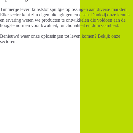
Timmerije levert kunststof spuitgietoplossingen aan diverse markten.
Elke sector kent zijn eigen uitdagingen en eisen. Dankzij onze kennis
en ervaring weten we producten te ontwikkelen die voldoen aan de
hoogste normen voor kwaliteit, functionaliteit en duurzaamheid.
Benieuwd waar onze oplossingen tot leven komen? Bekijk onze
sectoren:
Gebouwinstallaties
M