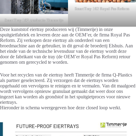
SmartTray 162 Royal Pas Reform
SmartTray 162 productie Timmerije
Deze kunststof eiertray produceren wij (Timmerije) in onze
spuitgietfabriek en leveren deze aan de OEM’er, de firma Royal Pas
Reform. Zij verkopen deze eiertray als onderdeel van een
broedmachine aan de gebruiker, in dit geval de broederij Elshuis. Aan
het einde van de technische levensduur van de eiertray wordt deze
door de fabrikant van de tray (de OEM’er Royal Pas Reform) retour
genomen om gerecycled te worden.
Voor het recyclen van de eiertray heeft Timmerije de firma Q-Plastics
als partner geselecteerd. Zij verzorgen dat de eiertrays worden
opgehaald om vervolgens te reinigen en te vermalen. Van dit maalgoed
wordt vervolgens opnieuw granulaat gemaakt dat weer door ons
ingezet kan worden als grondstof in het spuitgietproces voor nieuwe
eiertrays.
Hieronder in schema weergegeven hoe deze closed loop werkt.