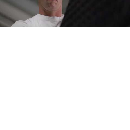
Timmerije
Timmerije is een kunststof spuitgieterij in het oosten van
Nederland. Opgericht in 1932 door Hendrik Timmerije en
uitgegroeid tot een van de grootste kunststof spuitgieterijen
van Nederland. Gespecialiseerd in het ontwikkelen en
produceren van klantspecifieke technische kunststof
producten.
Contact
Schoolweg 29
7161 PK Neede
Nederland