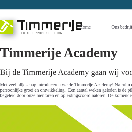
Ga
naar
de
inhoud
Home
Ons bedrij
Timmerije Academy
Bij de Timmerije Academy gaan wij voor
Met veel blijdschap introduceren we de Timmerije Academy! Na ruim een
persoonlijke groei en ontwikkeling. Een aantal weken geleden is de pi
begeleid door onze mentoren en opleidingscoördinatoren. De komende