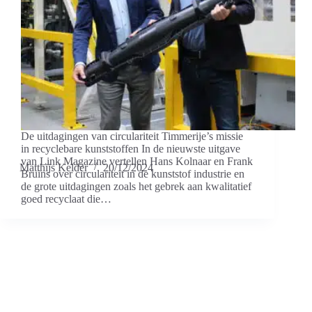
De uitdagingen van circulariteit Timmerije’s missie
in recyclebare kunststoffen In de nieuwste uitgave
van Link Magazine vertellen Hans Kolnaar en Frank
Matthijs Kelder
20/12/2024
Bruins over circulariteit in de kunststof industrie en
de grote uitdagingen zoals het gebrek aan kwalitatief
goed recyclaat die…
Timmerije
Timmerije is een kunststof spuitgieterij in het oosten van
Nederland. Opgericht in 1932 door Hendrik Timmerije en