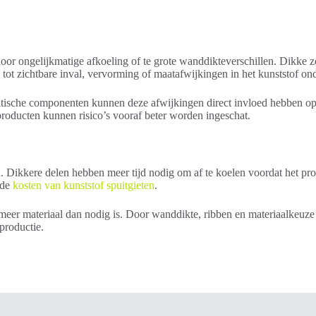
door ongelijkmatige afkoeling of te grote wanddikteverschillen. Dikke
tot zichtbare inval, vervorming of maatafwijkingen in het kunststof on
ritische componenten kunnen deze afwijkingen direct invloed hebben o
roducten kunnen risico’s vooraf beter worden ingeschat.
en. Dikkere delen hebben meer tijd nodig om af te koelen voordat het p
 de
kosten van kunststof spuitgieten
.
r materiaal dan nodig is. Door wanddikte, ribben en materiaalkeuze go
eproductie.