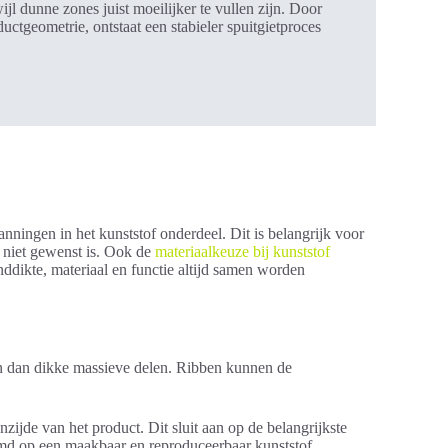
l dunne zones juist moeilijker te vullen zijn. Door
ductgeometrie, ontstaat een stabieler spuitgietproces
nningen in het kunststof onderdeel. Dit is belangrijk voor
 niet gewenst is. Ook de
materiaalkeuze bij kunststof
ddikte, materiaal en functie altijd samen worden
ssen dan dikke massieve delen. Ribben kunnen de
jde van het product. Dit sluit aan op de belangrijkste
emd op een maakbaar en reproduceerbaar kunststof