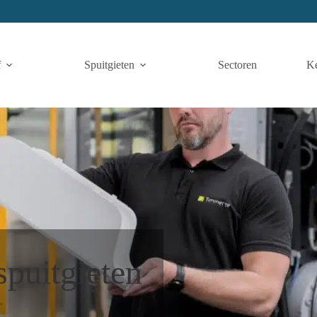
f
Spuitgieten
Sectoren
K
spuitgieten