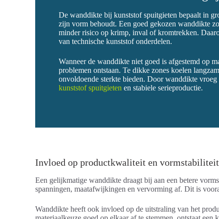
De wanddikte bij kunststof spuitgieten bepaalt in gro
zijn vorm behoudt. Een goed gekozen wanddikte zorgt
minder risico op krimp, inval of kromtrekken. Daar
van technische kunststof onderdelen.
Wanneer de wanddikte niet goed is afgestemd op mate
problemen ontstaan. Te dikke zones koelen langzamer 
onvoldoende sterkte bieden. Door wanddikte vroeg in
kunststof spuitgieten
en stabiele serieproductie.
Invloed op productkwaliteit en vormstabiliteit
Een gelijkmatige wanddikte draagt bij aan een betere vormst
spanningen, maatafwijkingen en vervorming af. Dit is vooral
Wanddikte heeft ook invloed op de uitstraling van het prod
materiaalkeuze goed op elkaar af te stemmen, ontstaat een k