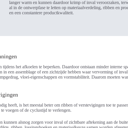
langer warm en kunnen daardoor krimp of inval veroorzaken, terwij
al in de ontwerpfase te letten op materiaalverdeling, ribben en pro
en een constantere productkwaliteit.
nningen
tijdens het afkoelen te beperken. Daardoor ontstaan minder interne spa
n in een assemblage of een zichtzijde hebben waar vervorming of inval
krimpgedrag, vloei-eigenschappen en vormstabiliteit. Daarom moeten wan
vigingen
nodig heeft, is het meestal beter om ribben of verstevigingen toe te pa
 te voegen of de cyclustijd te verlengen.
unnen alsnog zorgen voor inval of zichtbare aftekening aan de buitenzi
dikte, ribben, lossingshoeken en materiaalkeuze samen worden afgest