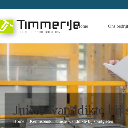
Ga
naar
de
inhoud
Home
Ons bedrij
Juiste wanddikte bij 
Home
Kennisbank
Juiste wanddikte bij spuitgieten