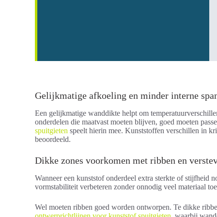
Gelijkmatige afkoeling en minder interne spa
Een gelijkmatige wanddikte helpt om temperatuurverschillen 
onderdelen die maatvast moeten blijven, goed moeten passe
spuitgieten
speelt hierin mee. Kunststoffen verschillen in 
beoordeeld.
Dikke zones voorkomen met ribben en verste
Wanneer een kunststof onderdeel extra sterkte of stijfheid 
vormstabiliteit verbeteren zonder onnodig veel materiaal toe
Wel moeten ribben goed worden ontworpen. Te dikke ribben k
ontwerprichtlijnen voor kunststof spuitgieten
, waarbij wand