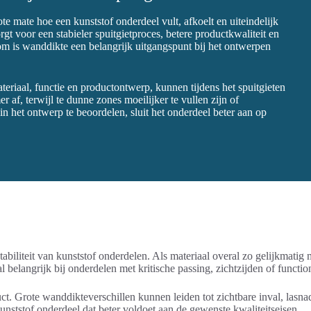
te mate hoe een kunststof onderdeel vult, afkoelt en uiteindelijk
 voor een stabieler spuitgietproces, betere productkwaliteit en
om is wanddikte een belangrijk uitgangspunt bij het ontwerpen
riaal, functie en productontwerp, kunnen tijdens het spuitgieten
af, terwijl te dunne zones moeilijker te vullen zijn of
 het ontwerp te beoordelen, sluit het onderdeel beter aan op
abiliteit van kunststof onderdelen. Als materiaal overal zo gelijkmatig
 belangrijk bij onderdelen met kritische passing, zichtzijden of funct
uct. Grote wanddikteverschillen kunnen leiden tot zichtbare inval, las
unststof onderdeel dat beter voldoet aan de gewenste kwaliteitseisen.