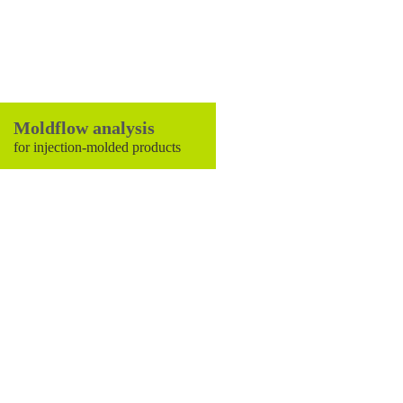
Moldflow analysis
for injection-molded products
Timmerije
Timmerije is a plastic injection moulding plant in the east of
the Netherlands. Founded in 1932 by Hendrik Timmerije and
now one of the largest plastic injection moulding companies in
the Netherlands. Specialised in developing and manufacturing
customer-specific technical plastic products.
Contact