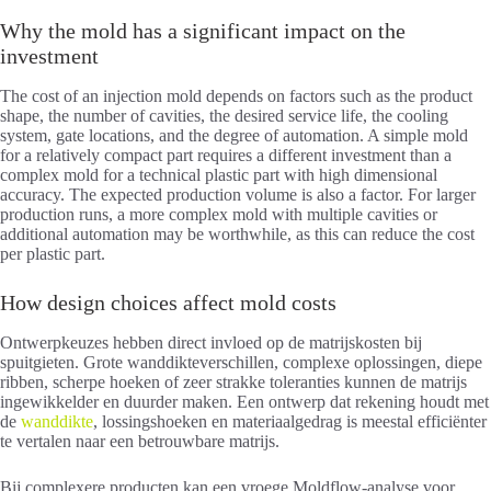
Why the mold has a significant impact on the
investment
The cost of an injection mold depends on factors such as the product
shape, the number of cavities, the desired service life, the cooling
system, gate locations, and the degree of automation. A simple mold
for a relatively compact part requires a different investment than a
complex mold for a technical plastic part with high dimensional
accuracy. The expected production volume is also a factor. For larger
production runs, a more complex mold with multiple cavities or
additional automation may be worthwhile, as this can reduce the cost
per plastic part.
How design choices affect mold costs
Ontwerpkeuzes hebben direct invloed op de matrijskosten bij
spuitgieten. Grote wanddikteverschillen, complexe oplossingen, diepe
ribben, scherpe hoeken of zeer strakke toleranties kunnen de matrijs
ingewikkelder en duurder maken. Een ontwerp dat rekening houdt met
de
wanddikte
, lossingshoeken en materiaalgedrag is meestal efficiënter
te vertalen naar een betrouwbare matrijs.
Bij complexere producten kan een vroege Moldflow-analyse voor