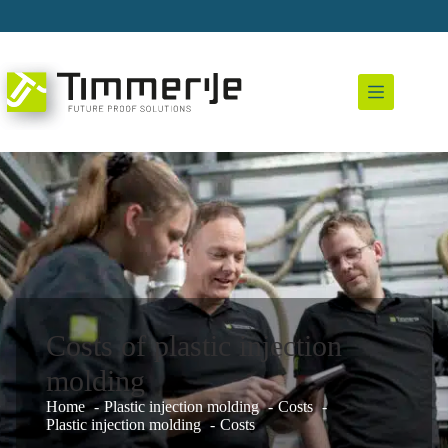
Skip
to
content
Costs of plastic injection
molding
Home
Plastic injection molding
Costs
Plastic injection molding
Costs